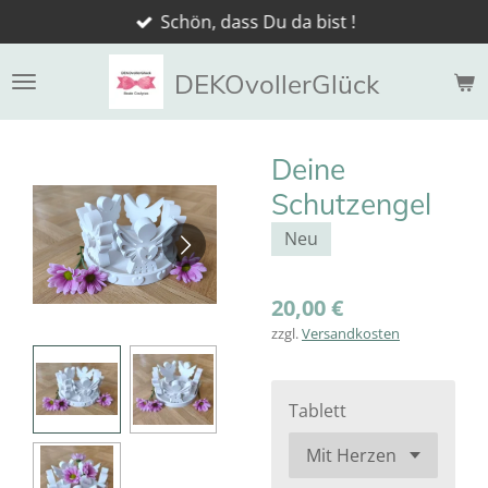
Schön, dass Du da bist !
Zum
Hauptinhalt
springen
DEKOvollerGlück
Deine
Schutzengel
Neu
20,00 €
zzgl.
Versandkosten
Tablett