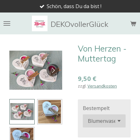
Schön, dass Du da bist !
Zum
Hauptinhalt
springen
DEKOvollerGlück
Von Herzen -
Muttertag
9,50 €
zzgl.
Versandkosten
Bestempelt