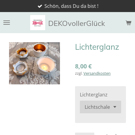
Schön, dass Du da bist !
Zum
Hauptinhalt
springen
DEKOvollerGlück
Lichterglanz
8,00 €
zzgl.
Versandkosten
Lichterglanz