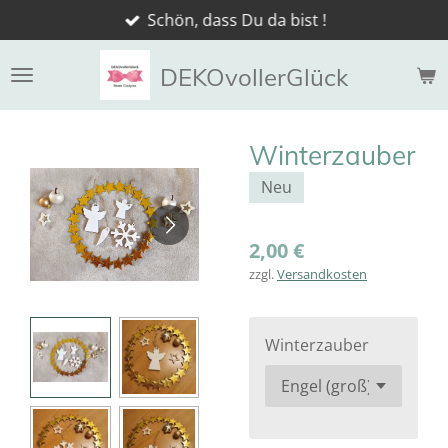
Schön, dass Du da bist !
Zum
Hauptinhalt
springen
DEKOvollerGlück
Winterzauber
Neu
2,00 €
zzgl.
Versandkosten
Winterzauber