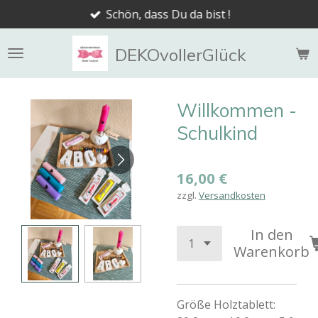
Schön, dass Du da bist !
Zum
Hauptinhalt
springen
DEKOvollerGlück
Willkommen -
Schulkind
16,00 €
zzgl.
Versandkosten
In den
Warenkorb
Größe Holztablett: