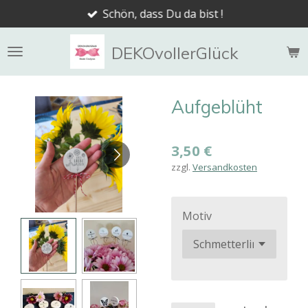
Schön, dass Du da bist !
Zum
Hauptinhalt
springen
DEKOvollerGlück
Aufgeblüht
3,50 €
zzgl.
Versandkosten
Motiv