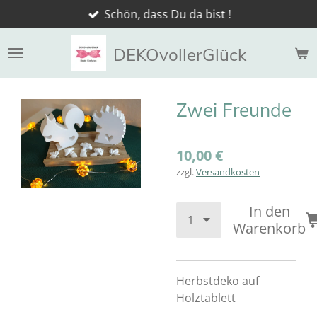
Schön, dass Du da bist !
Zum
Hauptinhalt
springen
DEKOvollerGlück
Zwei Freunde
10,00 €
zzgl.
Versandkosten
In den
Warenkorb
Herbstdeko auf
Holztablett