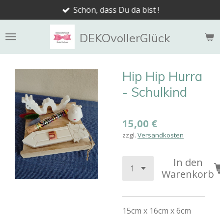
Schön, dass Du da bist !
Zum
Hauptinhalt
springen
DEKOvollerGlück
Hip Hip Hurra
- Schulkind
15,00 €
zzgl.
Versandkosten
In den
Warenkorb
15cm x 16cm x 6cm