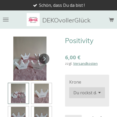
Schön, dass Du da bist !
Zum
Hauptinhalt
springen
DEKOvollerGlück
Positivity
6,00 €
zzgl.
Versandkosten
Krone