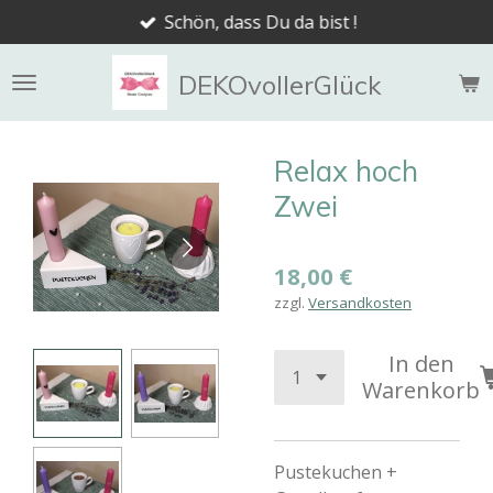
Schön, dass Du da bist !
Zum
Hauptinhalt
springen
DEKOvollerGlück
Relax hoch
Zwei
18,00 €
zzgl.
Versandkosten
In den
Warenkorb
Pustekuchen +