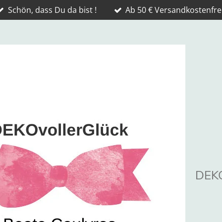
Schön, dass Du da bist !
Ab 50 € Versandkostenfrei
DEKO