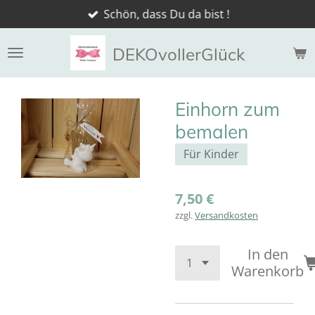
Schön, dass Du da bist !
Zum
Hauptinhalt
springen
DEKOvollerGlück
Einhorn zum
bemalen
Für Kinder
7,50 €
zzgl.
Versandkosten
In den
Warenkorb