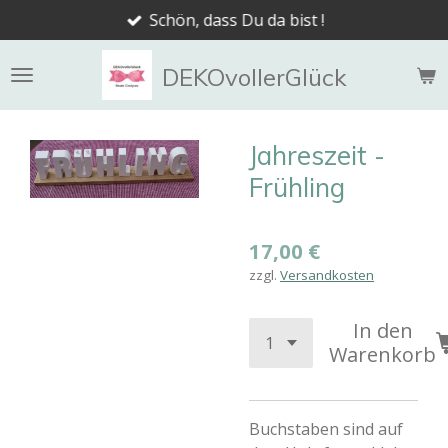
Schön, dass Du da bist !
Zum
Hauptinhalt
springen
DEKOvollerGlück
Jahreszeit -
Frühling
17,00 €
zzgl.
Versandkosten
In den
Warenkorb
Buchstaben sind auf