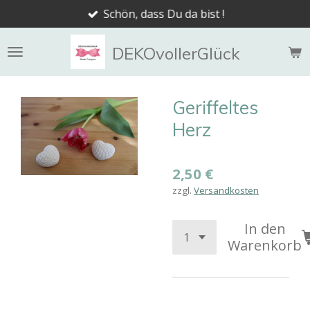
Schön, dass Du da bist !
Zum
Hauptinhalt
springen
DEKOvollerGlück
Geriffeltes
Herz
2,50 €
zzgl.
Versandkosten
In den
Warenkorb