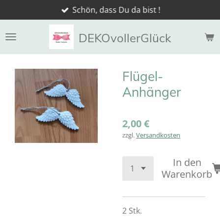
Schön, dass Du da bist !
Zum
Hauptinhalt
springen
DEKOvollerGlück
Flügel-
Anhänger
2,00 €
zzgl.
Versandkosten
In den
Warenkorb
2 Stk.