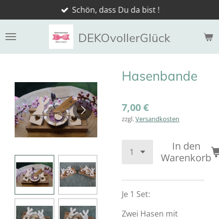
Schön, dass Du da bist !
Zum
Hauptinhalt
springen
DEKOvollerGlück
Hasenbande
7,00 €
zzgl.
Versandkosten
In den
Warenkorb
Je 1 Set:
Zwei Hasen mit