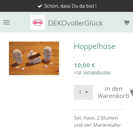
Schön, dass Du da bist !
Zum
Hauptinhalt
springen
DEKOvollerGlück
Hoppelhase
10,00 €
zzgl.
Versandkosten
In den
Warenkorb
Set: Hase, 2 Blumen
und vier Marienkäfer