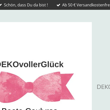
Schön, dass Du da bist !
Ab 50 € Versandkostenfrei
DEKO