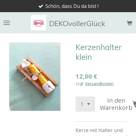
Schön, dass Du da bist !
Zum
Hauptinhalt
springen
DEKOvollerGlück
Kerzenhalter
klein
12,00 €
zzgl.
Versandkosten
In den
Warenkorb
Kerze mit Halter und