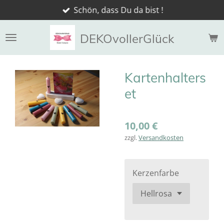
Schön, dass Du da bist !
Zum
Hauptinhalt
springen
DEKOvollerGlück
Kartenhalters
et
10,00 €
zzgl.
Versandkosten
Kerzenfarbe